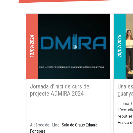
13/09/2024
20/07/2026
Jornada d'inici de curs del
Una es
projecte ADMIRA 2024
guanya
de la 
Idioma
movim
L'estud
rebut el
Física 
A càrrec de
Lloc
Sala de Graus Eduard
Recerca 
Fontserè