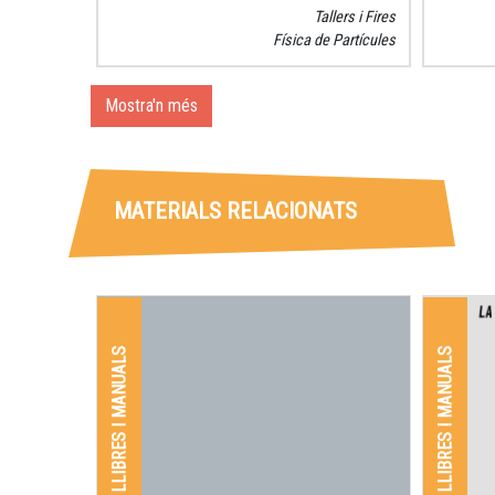
seu treb
Tallers i Fires
paradox
Física de Partícules
Mostra'n més
MATERIALS RELACIONATS
LLIBRES I MANUALS
LLIBRES I MANUALS