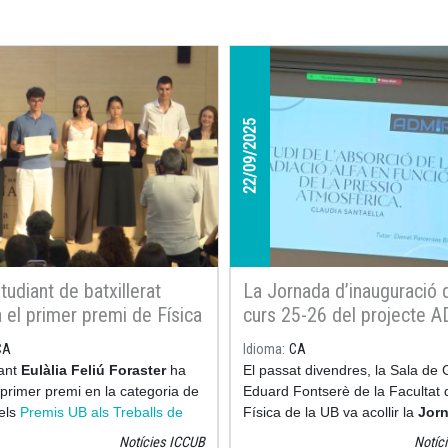
22/09/2025
tudiant de batxillerat
La Jornada d’inauguració 
 el primer premi de Física
curs 25-26 del projecte 
UB amb un treball sobre el
reuneix universitat i secun
CA
Idioma
CA
ent microscòpic
per impulsar la recerca i
iant
Eulàlia Feliú Foraster
ha
El passat divendres, la Sala de
l’aprenentatge actiu
 primer premi en la categoria de
Eduard Fontserè de la Facultat 
dels
Premis UB als Treballs de
Física de la UB va acollir la
Jor
de Batxillerat 2026
gràcies al
d’inauguració del curs 2025-
Notícies ICCUB
Notíc