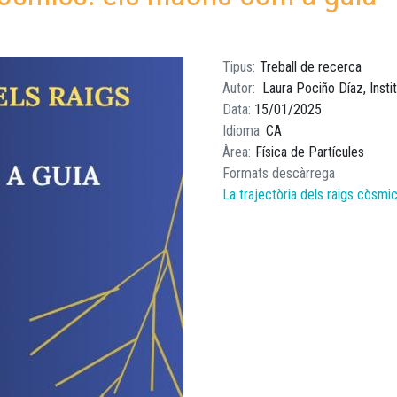
Tipus
Treball de recerca
Autor
Laura Pociño Díaz, Insti
Data
15/01/2025
Idioma
CA
Àrea
Física de Partícules
Formats descàrrega
La trajectòria dels raigs còsmi