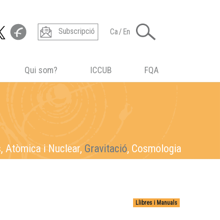
Subscripció
Ca
/
En
Qui som?
ICCUB
FQA
s
s,
s, Atòmica i Nuclear,
, Atòmica i Nuclear, Gravitació,
, Atòmica i Nuclear, Gravitació, Cosmologia
Atòmica i Nuclear
, Gravitació, Cosmologia
Gravitació
, Cosmologia
Cosmologia
Llibres i Manuals