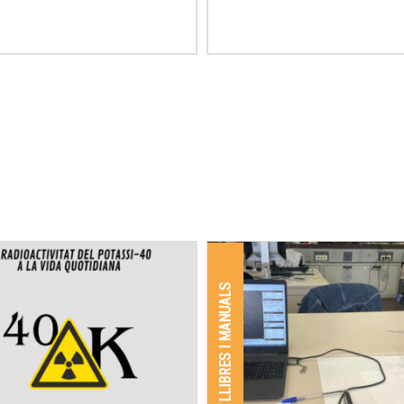
all
Atrapat en xarop: la
projecte ADMIRA
(Activitats amb
a del moviment microscòpic
.
Detectors Medipix per Investigar
Radiació a l’Aula), una iniciativa
apropa la física de partícules i la
radioactivitat a la secundària.
LLIBRES I MANUALS