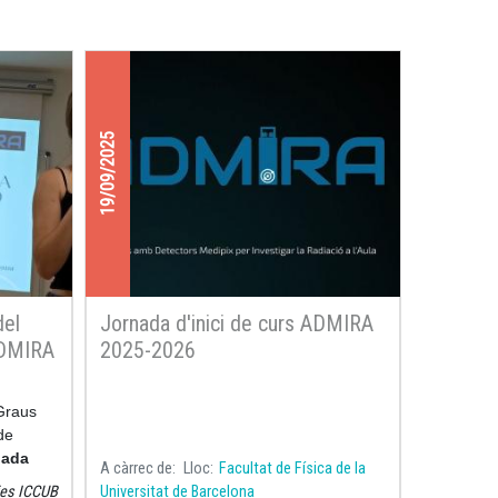
19/09/2025
del
Jornada d'inici de curs ADMIRA
ADMIRA
2025-2026
dària
 Graus
de
nada
A càrrec de
Lloc
Facultat de Física de la
2026
del
ies ICCUB
Universitat de Barcelona