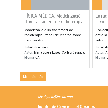
FÍSICA MÈDICA. Modelització
La rad
d’un tractament de radioteràpia
la vida
perill 
Resum
Modelització d’un tractament de
Resum
L’object
radioteràpia, treball de recerca sobre
entre la
física mèdica.
substànc
de la ra
Treball de recerca
Treball d
Autor
Marta López López, Col·legi Sagrada Família Gavà, Tutor: Daniel Parcerisas
Autor
A
Idioma
CA
Idioma
Mostra'n més
divulgacio@icc.ub.edu
Institut de Ciències del Cosmos