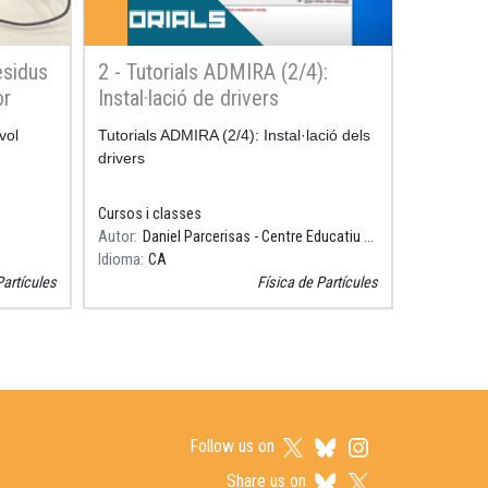
esidus
2 - Tutorials ADMIRA (2/4):
or
Instal·lació de drivers
vol
Resum
Tutorials ADMIRA (2/4): Instal·lació dels
drivers
Cursos i classes
Autor
Daniel Parcerisas - Centre Educatiu Sagrada Família, Gavà
Idioma
CA
Partícules
Física de Partícules
Follow us on
Share us on