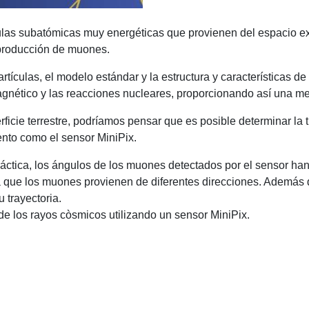
las subatómicas muy energéticas que provienen del espacio ext
e producción de muones.
partículas, el modelo estándar y la estructura y características
magnético y las reacciones nucleares, proporcionando así una m
erficie terrestre, podríamos pensar que es posible determinar l
ento como el sensor MiniPix.
ctica, los ángulos de los muones detectados por el sensor han p
ya que los muones provienen de diferentes direcciones. Además
 trayectoria.
a de los rayos còsmicos utilizando un sensor MiniPix.