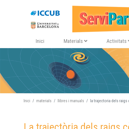
Navegació principal
Inici
Materials
Activitats
Inici
materials
llibres i manuals
la trajectoria dels rai
La trajectòria dels raigs