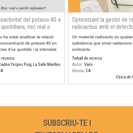
ioactivitat del potassi-40 a
Optimitzant la gestió de r
 quotidiana, risc real o
radioactius amb el detect
infundat?
Timepix
iu ha estat analitzar la relació
Resum
Un material radioactiu és qualse
 concentració de potassi-40 en
substància que emet radiacions
ies d’ús quotidià i la intensitat
ionitzants.
diació beta emesa.
e recerca
Treball de recerca
riadna Yespes Puig, La Salle Manlleu
Autor
Varis
CA
Idioma
CA
Física de 
SUBSCRIU-TE I