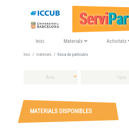
Navegació principal
Inici
Materials
Activitats
Inici
materials
fisica de particules
Selecciona Àrea
Selecciona Tipus Material
MATERIALS DISPONIBLES