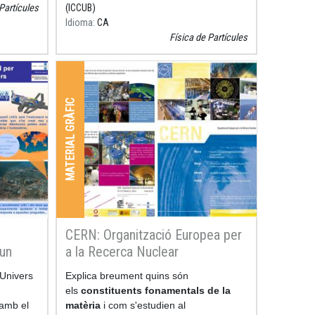
Partícules
(ICCUB)
Idioma
CA
Física de Partícules
MATERIAL GRÀFIC
CERN: Organització Europea per
 un
a la Recerca Nuclear
'Univers
Resum
Explica breument quins són
els
constituents fonamentals de la
 amb el
matèria
i com s'estudien al