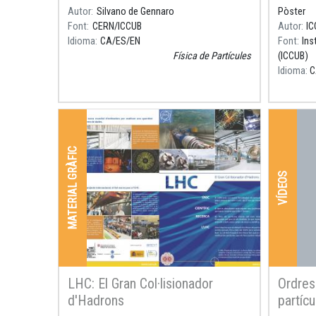
Autor
Silvano de Gennaro
Pòster
Font
CERN/ICCUB
Autor
IC
Idioma
CA
ES
EN
Font
Ins
Física de Partícules
(ICCUB)
Idioma
C
MATERIAL GRÀFIC
VÍDEOS
LHC: El Gran Col·lisionador
Ordres
d'Hadrons
partícu