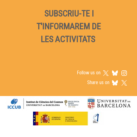
SUBSCRIU-TE I
T'INFORMAREM DE
LES ACTIVITATS
Follow us on
Share us on
Logos footer