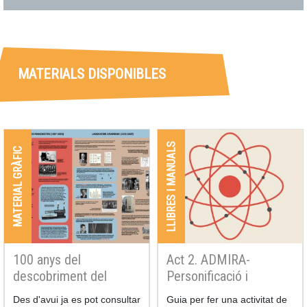
MATERIALS DISPONIBLES
LLIBRES I MANUALS
MATERIAL GRÀFIC
100 anys del
Act 2. ADMIRA-
descobriment del
Personificació i
protó: Rutherford, pare
Modelització de l’àtom
Resum
Des d'avui ja es pot consultar
Resum
Guia per fer una activitat de