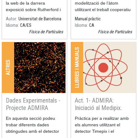
de la Física Nuclear
la web de la darrera
modelització de l’àtom
exposició sobre Rutherford i
utilitzant el treball cooperatiu
el descobriment del protó a
i la personificació, per tal
Autor
Universitat de Barcelona
Manual pràctic
càrrec del CRAI de la
d’introduir els alumnes de
Idioma
CA
ES
Idioma
CA
Facultat de Física i Química
l’ESO i/o el batxillerat en el
Física de Partícules
Física de Partícules
de la Universitat de
Model Estàndard de
Barcelona.
partícule
LLIBRES I MANUALS
ALTRES
Dades Experimentals -
Act. 1- ADMIRA:
Projecte ADMIRA
Iniciació al Medipix.
Estudi de la Radiació i
Resum
En aquesta secció podeu
Resum
Pràctica per a realitzar amb
les seves propietats.
trobar diferents dades
els alumnes utilitzant el
Comparació dels
obtingudes amb el detector
detector Timepix i el
models clàssic i
Timepix en diferents
programa Pixetpro.