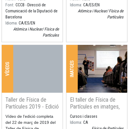
mesurar alterem el que
Latorre, assessor científic de
Font
CCCB - Direcció de
Idioma
CA
ES
EN
mesurem.
l’exposició; i els artist
Comunicació de la Diputació de
Atòmica i Nuclear
Física de
Barcelona
Partícules
Idioma
CA
ES
EN
Atòmica i Nuclear
Física de
Partícules
IMATGES
VÍDEOS
Taller de Física de
El taller de Física de
Partícules 2019 - Edició
Partícules en imatges,
22 de març (complet)
22 de març 2019
Resum
Vídeo de l'edició completa
Cursos i classes
del 22 de març de 2019 del
Idioma
CA
Taller de Física de
Física de Partícules