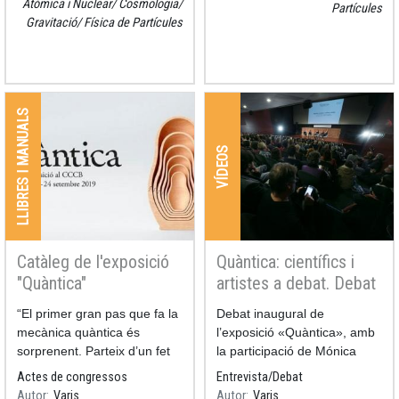
Atòmica i Nuclear
Cosmologia
Partícules
Gravitació
Física de Partícules
LLIBRES I MANUALS
VÍDEOS
Catàleg de l'exposició
Quàntica: científics i
"Quàntica"
artistes a debat. Debat
inaugural.
Resum
“El primer gran pas que fa la
Resum
Debat inaugural de
mecànica quàntica és
l’exposició «Quàntica», amb
sorprenent. Parteix d’un fet
la participació de Mónica
ineludible. Al món del que és
Bello, comissària i directora
Actes de congressos
Entrevista/Debat
més petit, quan intentem
d’
Arts at CERN
; José Ignacio
Autor
Varis
Autor
Varis