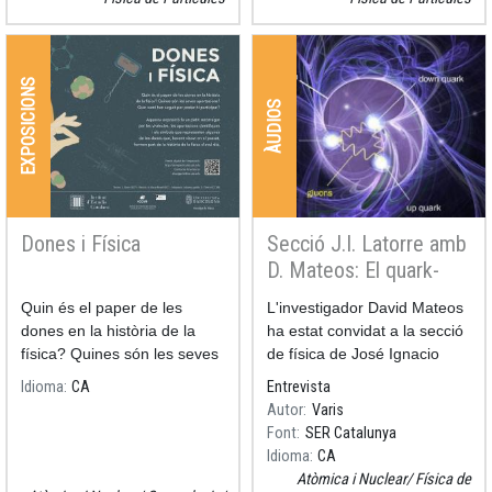
la ciència, com fer un poster
científic, una exposició oral,
una publicació científica,...
EXPOSICIONS
ÀUDIOS
Dones i Física
Secció J.I. Latorre amb
D. Mateos: El quark-
gluon plasma.
Quin és el paper de les
Resum
L'investigador David Mateos
dones en la història de la
ha estat convidat a la secció
física? Quines són les seves
de física de José Ignacio
aportacions? Quin camí han
Latorre, Secció, del
Idioma
CA
Entrevista
seguit per poder-hi
programa "Aquí, amb Josep
Autor
Varis
participar?
Cuní" de La SER Catalunya.
Font
SER Catalunya
Idioma
CA
Atòmica i Nuclear
Física de