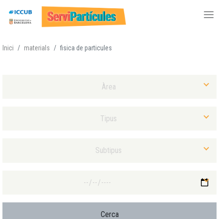
Vés
Inici
materials
fisica de particules
al
contingut
Selecciona Àrea
Selecciona Tipus Material
Selecciona Subtipus Material
Selecciona Data màxima