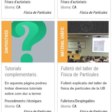
Fitxes d'activitats
Fitxes d'activitats
relativista en la radiació
situacions.
Heu de
Idioma
CA
Idioma
CA
descarregar l'arxiu ZIP co
alfa i beta.
Física de Partícules
Física de Partícules
MATERIAL GRÀFIC
DIAPOSITIVES
Tutorials
Fulletó del taller de
complementaris.
Física de Partícules
Projecte ADMIRA
Resum
En aquesta pàgina podreu
Resum
Fulletó explicatiu del taller de
trobar diversos tutorials
física de partícules de la UB
sobre com dur a terme
certes activitats
Procediments i tècniques
Fulletons/Desplegables
complementàries
Idioma
CA
Idioma
CA
relacionades amb el món de
Física de Partícules
Física de Partícules