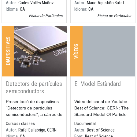
Autor
Carles Vallès Muñoz
Autor
Mario Agustiño Batet
Idioma
CA
Idioma
CA
Física de Partícules
Física de Partícules
DIAPOSITIVES
VÍDEOS
Detectors de partícules
El Model Estàndard
semiconductors
Resum
Presentació de diapositives
Resum
​​​​​​​Video del canal de Youtube
"Detectors de partícules
Best of Science: CERN: The
semiconductors", a càrrec de
Standard Model Of Particle
l'investigador Rafel
Physics, amb subtítols en
Cursos i classes
Documental
Ballabriga
català
Autor
Rafel Ballabriga, CERN
Autor
Best of Science
Idioma
CA
Font
Best of Science