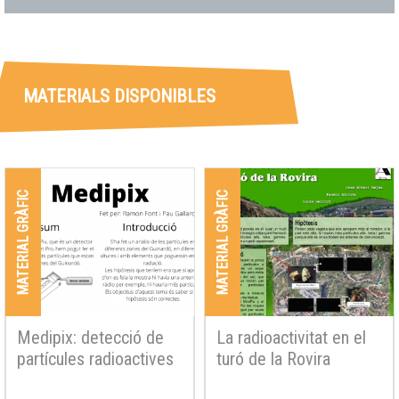
MATERIALS DISPONIBLES
MATERIAL GRÀFIC
MATERIAL GRÀFIC
Medipix: detecció de
La radioactivitat en el
partícules radioactives
turó de la Rovira
al Guinardó
Resum
Resum