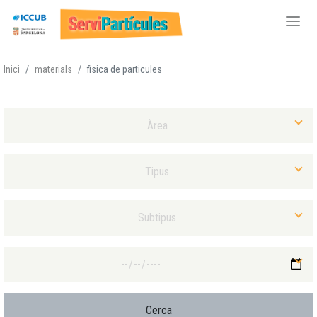
Vés
Inici
materials
fisica de particules
al
contingut
Selecciona Àrea
Selecciona Tipus Material
Selecciona Subtipus Material
Selecciona Data màxima