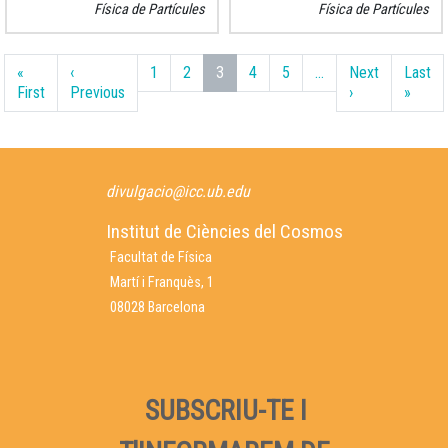
Física de Partícules
Física de Partícules
Paginació
«
‹
1
2
3
4
5
…
Next
Last
Primera pàgina
Pàgina anterior
Pàgina següent
Últim
First
Previous
›
»
divulgacio@icc.ub.edu
Institut de Ciències del Cosmos
Facultat de Física
Martí i Franquès, 1
08028 Barcelona
SUBSCRIU-TE I