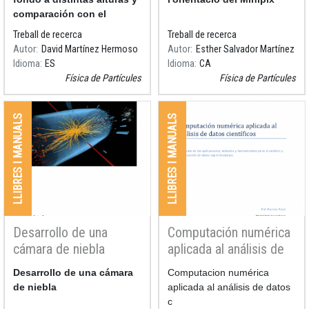
comparación con el
proyecto TimPix
Treball de recerca
Treball de recerca
Autor
David Martínez Hermoso
Autor
Esther Salvador Martínez
Idioma
ES
Idioma
CA
Física de Partícules
Física de Partícules
LLIBRES I MANUALS
LLIBRES I MANUALS
Desarrollo de una
Computación numérica
cámara de niebla
aplicada al análisis de
datos científicos
Resum
Desarrollo de una cámara
Resum
Computacion numérica
de niebla
aplicada al análisis de datos
c