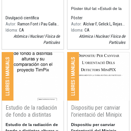
Pòster titul·lat «Estudi de la
radioactivitat de les roques
Divulgació científica
Pòster
en el Turó de la Rovira»,
Autor
Ramon Font i Pau Gallardo
Autor
Alcívar F, Gelick L, Rejas JA
emmarcat d
Idioma
CA
Idioma
CA
Atòmica i Nuclear
Física de
Atòmica i Nuclear
Física de
Partícules
Partícules
LLIBRES I MANUALS
LLIBRES I MANUALS
Estudio de la radiación
Dispositiu per canviar
de fondo a distintas
l'orientació del Minipix
alturas y comparación
Resum
Estudio de la radiación de
Resum
Dispositiu per canviar
con el proyecto TimPix
fondo a distintas alturas y
l'orientació del Minipix