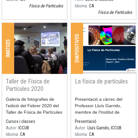
Física de Partícules
Idioma
CA
Física de Partícules
DIAPOSITIVES
IMATGES
Taller de Física de
La física de partícules
Partícules 2020
Resum
Galeria de fotografies de
Resum
​ Presentació a càrrec del
l'edició del Febrer 2020 del
Professor Lluís Garrido,
Taller de Física de Partícules
membre de l'Institut de
Ciències del Cosmos de la
Cursos i classes
Presentació
Universitat de Barcelona en
Autor
ICCUB
Autor
Lluís Garrido, ICCUB
el Taller de Física de
Idioma
CA
Idioma
CA
Partícules de l'edició 2020. ​