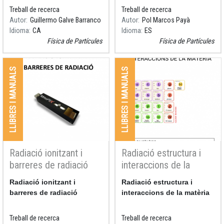
Treball de recerca
Treball de recerca
Autor
Guillermo Galve Barranco
Autor
Pol Marcos Payà
Idioma
CA
Idioma
ES
Física de Partícules
Física de Partícules
LLIBRES I MANUALS
LLIBRES I MANUALS
Radiació ionitzant i
Radiació estructura i
barreres de radiació
interaccions de la
matèria
Resum
Radiació ionitzant i
Resum
Radiació estructura i
barreres de radiació
interaccions de la matèria
Treball de recerca
Treball de recerca