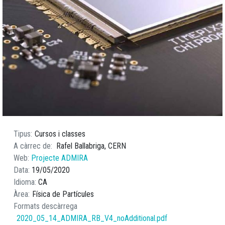
Tipus
Cursos i classes
A càrrec de
Rafel Ballabriga, CERN
Web
Projecte ADMIRA
Data
19/05/2020
Idioma
CA
Àrea
Física de Partícules
Formats descàrrega
2020_05_14_ADMIRA_RB_V4_noAdditional.pdf