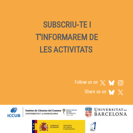
SUBSCRIU-TE I
T'INFORMAREM DE
LES ACTIVITATS
Follow us on
Share us on
Logos footer