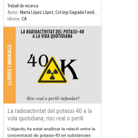
Treball de recerca
Autor
Marta López López, Col·legi Sagrada Família Gavà, Tutor: Daniel Parcerisas
Idioma
CA
LLIBRES I MANUALS
La radioactivitat del potassi-40 a la
vida quotidiana, risc real o perill
infundat?
Resum
L’objectiu ha estat analitzar la relació entre la
concentració de potassi-40 en substàncies