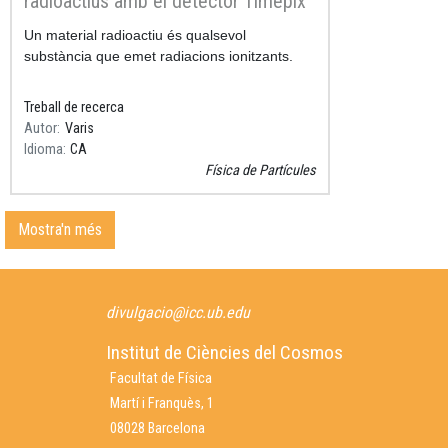
radioactius amb el detector Timepix
Resum
Un material radioactiu és qualsevol
substància que emet radiacions ionitzants.
Treball de recerca
Autor
Varis
Idioma
CA
Física de Partícules
Mostra'n més
divulgacio@icc.ub.edu
Institut de Ciències del Cosmos
Facultat de Física
Martí i Franquès, 1
08028 Barcelona