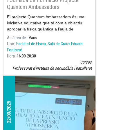
I Jornada de Formació Projecte
Quantum Ambassadors
El projecte Quantum Ambassadors és una
iniciativa educativa que té com a objectiu
apropar la física quàntica a l’aula de
secundària i batxillerat, formant una xarxa de
A càrrec de
Varis
professorat compromès amb la
Lloc
Facultat de Física, Sala de Graus Eduard
Fontseré
Hora
16:00
20:30
Cursos
Professorat d'instituts de secundària i batxillerat
22/09/2025