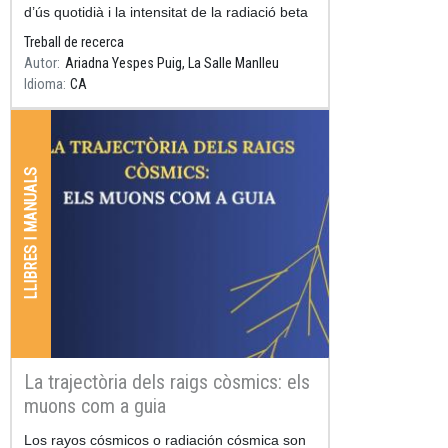
d’ús quotidià i la intensitat de la radiació beta
emesa.
Treball de recerca
Autor
Ariadna Yespes Puig, La Salle Manlleu
Idioma
CA
LLIBRES I MANUALS
La trajectòria dels raigs còsmics: els
muons com a guia
Resum
Los rayos cósmicos o radiación cósmica son