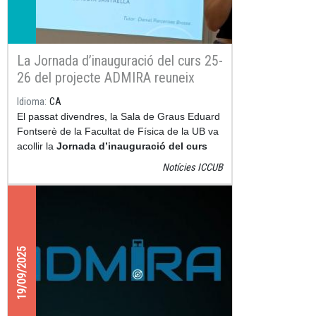
La Jornada d’inauguració del curs 25-
26 del projecte ADMIRA reuneix
universitat i secundària per impulsar
Idioma
CA
la recerca i l’aprenentatge actiu
El passat divendres, la Sala de Graus Eduard
Fontserè de la Facultat de Física de la UB va
acollir la
Jornada d’inauguració del curs
2025-2026
del
projecte ADMIRA
(Activitats
Notícies ICCUB
amb Detectors Medipix per Investigar la
Radiació a l’Aula), una iniciativa que apropa la
física de partícules i la radioactivitat a la
secundària.
19/09/2025