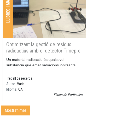
LLIBRES I MANUALS
Optimitzant la gestió de residus
radioactius amb el detector Timepix
Resum
Un material radioactiu és qualsevol
substància que emet radiacions ionitzants.
Treball de recerca
Autor
Varis
Idioma
CA
Física de Partícules
Mostra'n més