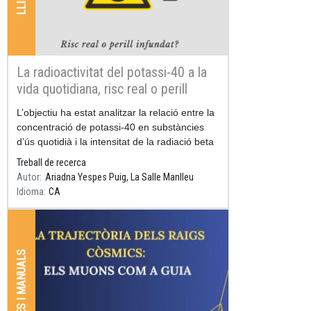
La radioactivitat del potassi-40 a la
vida quotidiana, risc real o perill
infundat?
Resum
L’objectiu ha estat analitzar la relació entre la
concentració de potassi-40 en substàncies
d’ús quotidià i la intensitat de la radiació beta
emesa.
Treball de recerca
Autor
Ariadna Yespes Puig, La Salle Manlleu
Idioma
CA
LLIBRES I MANUALS