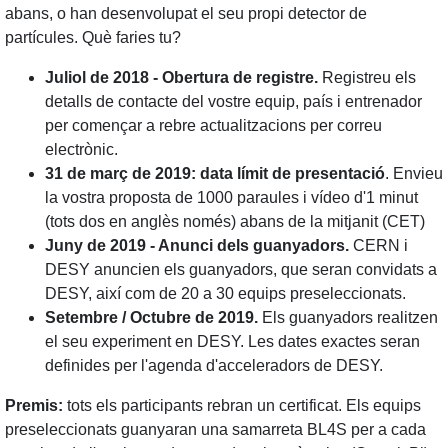
abans, o han desenvolupat el seu propi detector de
partícules. Què faries tu?
Juliol de 2018 - Obertura de registre.
Registreu els
detalls de contacte del vostre equip, país i entrenador
per començar a rebre actualitzacions per correu
electrònic.
31 de març de 2019: data límit de presentació
. Envieu
la vostra proposta de 1000 paraules i vídeo d'1 minut
(tots dos en anglès només) abans de la mitjanit (CET)
Juny de 2019 - Anunci dels guanyadors.
CERN i
DESY anuncien els guanyadors, que seran convidats a
DESY, així com de 20 a 30 equips preseleccionats.
Setembre / Octubre de 2019.
Els guanyadors realitzen
el seu experiment en DESY. Les dates exactes seran
definides per l'agenda d'acceleradors de DESY.
Premis:
tots els participants rebran un certificat. Els equips
preseleccionats guanyaran una samarreta BL4S per a cada