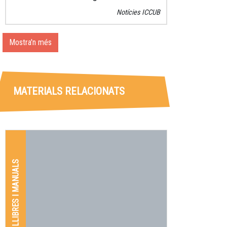
2025-2026
del
projecte ADMIRA
(Activitats
Notícies ICCUB
amb Detectors Medipix per Investigar la
Radiació a l’Aula), una iniciativa que apropa la
física de partícules i la radioactivitat a la
Mostra'n més
secundària.
MATERIALS RELACIONATS
LLIBRES I MANUALS