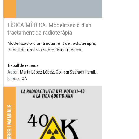
FÍSICA MÈDICA. Modelització d’un
tractament de radioteràpia
Resum
Modelització d’un tractament de radioteràpia,
treball de recerca sobre física mèdica.
Treball de recerca
Autor
Marta López López, Col·legi Sagrada Família Gavà, Tutor: Daniel Parcerisas
Idioma
CA
LLIBRES I MANUALS