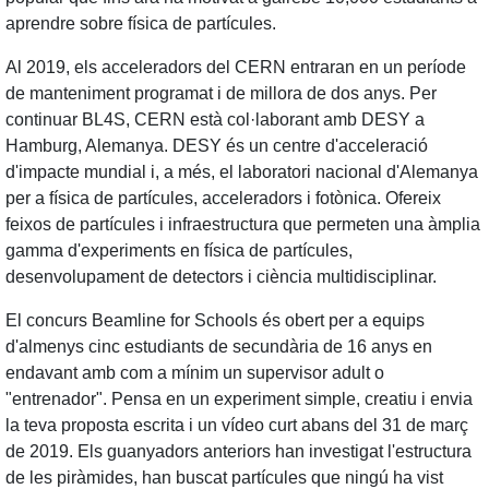
aprendre sobre física de partícules.
Al 2019, els acceleradors del CERN entraran en un període
de manteniment programat i de millora de dos anys. Per
continuar BL4S, CERN està col·laborant amb DESY a
Hamburg, Alemanya. DESY és un centre d'acceleració
d'impacte mundial i, a més, el laboratori nacional d'Alemanya
per a física de partícules, acceleradors i fotònica. Ofereix
feixos de partícules i infraestructura que permeten una àmplia
gamma d'experiments en física de partícules,
desenvolupament de detectors i ciència multidisciplinar.
El concurs Beamline for Schools és obert per a equips
d'almenys cinc estudiants de secundària de 16 anys en
endavant amb com a mínim un supervisor adult o
"entrenador". Pensa en un experiment simple, creatiu i envia
la teva proposta escrita i un vídeo curt abans del 31 de març
de 2019. Els guanyadors anteriors han investigat l'estructura
de les piràmides, han buscat partícules que ningú ha vist