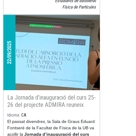
Estudiants de batxillerat
Física de Partícules
22/09/2025
La Jornada d’inauguració del curs 25-
26 del projecte ADMIRA reuneix
universitat i secundària per impulsar
Idioma
CA
la recerca i l’aprenentatge actiu
El passat divendres, la Sala de Graus Eduard
Fontserè de la Facultat de Física de la UB va
acollir la
Jornada d’inauguració del curs