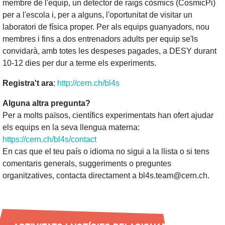
membre de l'equip, un detector de raigs còsmics (CosmicPi)
per a l'escola i, per a alguns, l'oportunitat de visitar un
laboratori de física proper. Per als equips guanyadors, nou
membres i fins a dos entrenadors adults per equip se'ls
convidarà, amb totes les despeses pagades, a DESY durant
10-12 dies per dur a terme els experiments.
Registra't ara
:
http://cern.ch/bl4s
Alguna altra pregunta?
Per a molts països, científics experimentats han ofert ajudar
els equips en la seva llengua materna:
https://cern.ch/bl4s/contact
En cas que el teu país o idioma no sigui a la llista o si tens
comentaris generals, suggeriments o preguntes
organitzatives, contacta directament a bl4s.team@cern.ch.