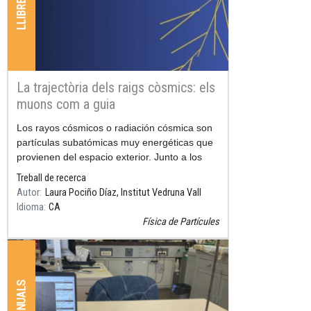
La trajectòria dels raigs còsmics: els
muons com a guia
Resum
Los rayos cósmicos o radiación cósmica son
partículas subatómicas muy energéticas que
provienen del espacio exterior. Junto a los
aceleradores de
Treball de recerca
Autor
Laura Pociño Díaz, Institut Vedruna Vall
Idioma
CA
Física de Partícules