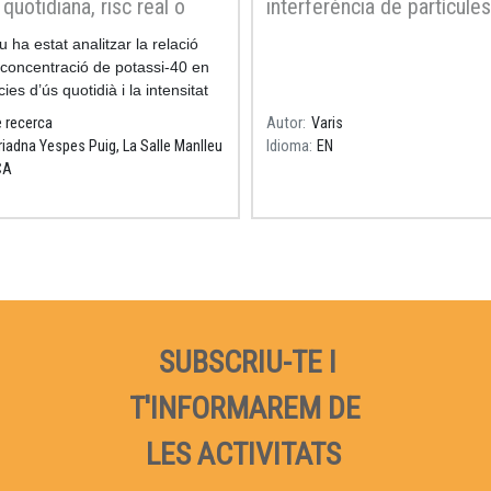
 quotidiana, risc real o
interferència de partícules
infundat?
través d'escletxes
iu ha estat analitzar la relació
Resum
 concentració de potassi-40 en
ies d’ús quotidià i la intensitat
diació beta emesa.
e recerca
Autor
Varis
riadna Yespes Puig, La Salle Manlleu
Idioma
EN
CA
SUBSCRIU-TE I
T'INFORMAREM DE
LES ACTIVITATS