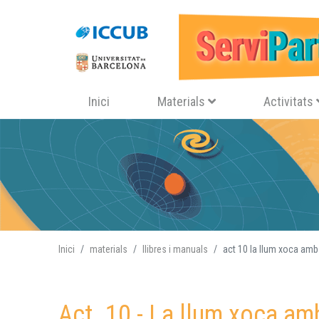
Navegació principal
Inici
Materials
Activitats
Inici
materials
llibres i manuals
act 10 la llum xoca amb
Act. 10 - La llum xoca am