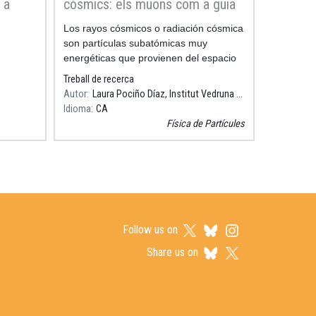
 a
còsmics: els muons com a guia
Resum
Los rayos cósmicos o radiación cósmica
son partículas subatómicas muy
energéticas que provienen del espacio
exterior. Junto a los aceleradores de
Treball de recerca
Autor
Laura Pociño Díaz, Institut Vedruna Vall
Idioma
CA
Física de Partícules
Follow us on
Share us on