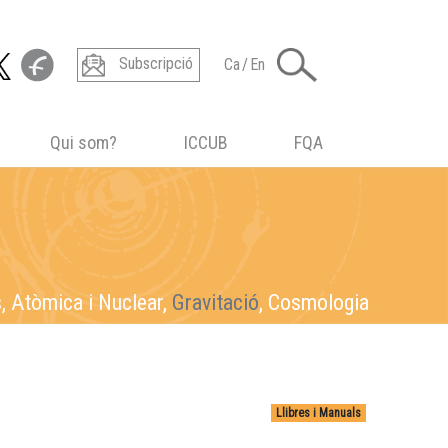
Subscripció
Ca
/
En
Qui som?
ICCUB
FQA
s
s,
s, Atòmica i Nuclear,
, Atòmica i Nuclear, Gravitació,
, Atòmica i Nuclear, Gravitació, Cosmologia
Atòmica i Nuclear
, Gravitació, Cosmologia
Gravitació
, Cosmologia
Cosmologia
Llibres i Manuals