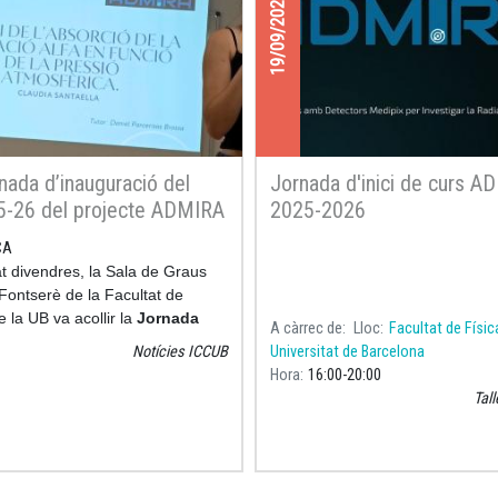
19/09/2025
nada d’inauguració del
Jornada d'inici de curs A
5-26 del projecte ADMIRA
2025-2026
x universitat i secundària
CA
pulsar la recerca i
t divendres, la Sala de Graus
nentatge actiu
Fontserè de la Facultat de
e la UB va acollir la
Jornada
A càrrec de
Lloc
Facultat de Físic
uració del curs 2025-2026
del
Notícies ICCUB
Universitat de Barcelona
e ADMIRA
(Activitats amb
Hora
16:00
20:00
s Medipix per Investigar la
Tall
 a l’Aula), una iniciativa que
a física de partícules i la
ivitat a la secundària.