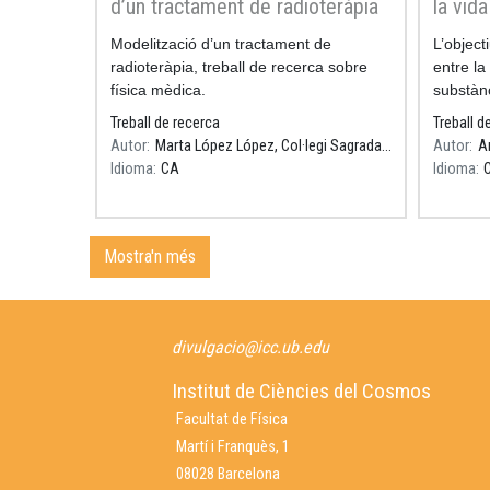
d’un tractament de radioteràpia
la vida
perill 
Resum
Modelització d’un tractament de
Resum
L’object
radioteràpia, treball de recerca sobre
entre la
física mèdica.
substànc
de la ra
Treball de recerca
Treball d
Autor
Marta López López, Col·legi Sagrada Família Gavà, Tutor: Daniel Parcerisas
Autor
A
Idioma
CA
Idioma
Mostra'n més
divulgacio@icc.ub.edu
Institut de Ciències del Cosmos
Facultat de Física
Martí i Franquès, 1
08028 Barcelona