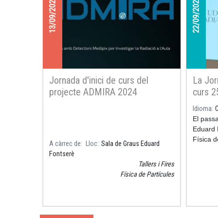
13/09/2024
22/09/2025
Jornada d'inici de curs del
La Jor
projecte ADMIRA 2024
curs 2
reunei
Idioma
per im
El passa
l’apre
Eduard 
Física d
A càrrec de
Lloc
Sala de Graus Eduard
d’inaug
Fontserè
project
Tallers i Fires
Detector
Física de Partícules
Radiació
apropa l
radioact