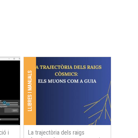
LLIBRES I MANUALS
ció i
La trajectòria dels raigs