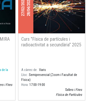
27/02/2025
28/04/2025
DMIRA
Curs "Física de partícules i
radioactivitat a secundària" 2025
a de la
A càrrec de
Varis
Lloc
Semipresencial (Zoom i Facultat de
Física)
ers i Fires
Hora
17:00
19:00
Tallers i Fires
Física de Partícules