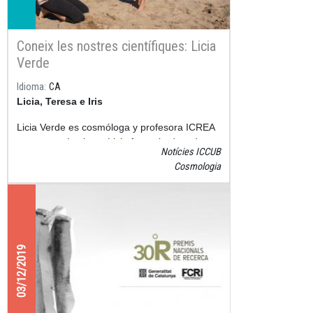
Coneix les nostres científiques: Licia
Verde
Idioma
CA
Licia, Teresa e Iris
Licia Verde es cosmóloga y profesora ICREA
en nuestro Instituto. Licia fue galardonada
Notícies ICCUB
con el
Premio Nacional de Recerca 2019
que
Cosmologia
otorga la Fundación Catalana per a la
Recerca en colaboración con la Generalitat
de Catalunya.
03/12/2019