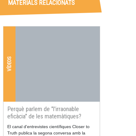
MATERIALS RELACIONATS
VÍDEOS
Perquè parlem de "l'irraonable
eficàcia" de les matemàtiques?
Resum
El canal d'entrevistes científiques Closer to
Truth publica la segona conversa amb la