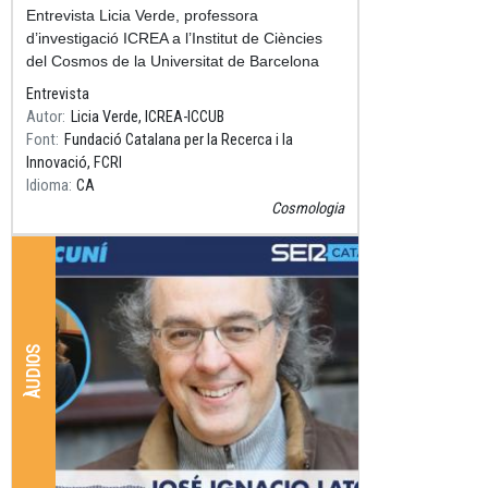
Resum
Entrevista Licia Verde, professora
d’investigació ICREA a l’Institut de Ciències
del Cosmos de la Universitat de Barcelona
(ICCUB). Premi Nacional de Recerca 2018.
Entrevista
Autor
Licia Verde, ICREA-ICCUB
Font
Fundació Catalana per la Recerca i la
Innovació, FCRI
Idioma
CA
Cosmologia
ÀUDIOS