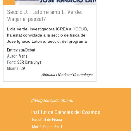
Secció J.I. Latorre amb L. Verde:
Viatjar al passat?
Resum
Licia Verde, investigadora ICREA a l'ICCUB,
ha estat convidada a la secció de física de
José Ignacio Latorre, Secció, del programa
"Aquí, amb Josep Cuní" de La SER
Entrevista/Debat
Catalunya.
Autor
Varis
Font
SER Catalunya
Idioma
CA
Atòmica i Nuclear
Cosmologia
divulgacio@icc.ub.edu
Institut de Ciències del Cosmos
Facultat de Física
Martí i Franquès, 1