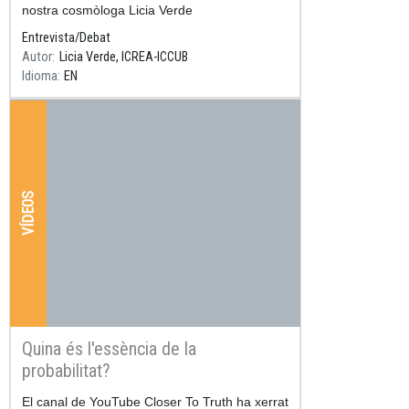
nostra cosmòloga Licia Verde
Entrevista/Debat
Autor
Licia Verde, ICREA-ICCUB
Idioma
EN
VÍDEOS
Quina és l'essència de la
probabilitat?
Resum
El canal de YouTube Closer To Truth ha xerrat