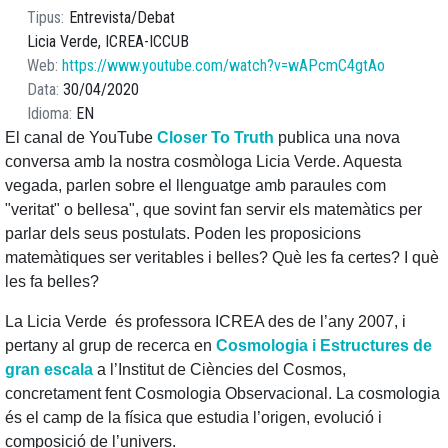
Tipus
Entrevista/Debat
Licia Verde, ICREA-ICCUB
Web
https://www.youtube.com/watch?v=wAPcmC4gtAo
Data
30/04/2020
Idioma
EN
El canal de YouTube
Closer To Truth
publica una nova
conversa amb la nostra cosmòloga Licia Verde. Aquesta
vegada, parlen sobre el llenguatge amb paraules com
"veritat" o bellesa", que sovint fan servir els matemàtics per
parlar dels seus postulats. Poden les proposicions
matemàtiques ser veritables i belles? Què les fa certes? I què
les fa belles?
La Licia Verde és professora ICREA des de l’any 2007, i
pertany al grup de recerca en
Cosmologia i Estructures de
gran escala
a l’Institut de Ciències del Cosmos,
concretament fent Cosmologia Observacional. La cosmologia
és el camp de la física que estudia l’origen, evolució i
composició de l’univers.