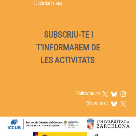
08028 Barcelona
SUBSCRIU-TE I
T'INFORMAREM DE
LES ACTIVITATS
Follow us on
Share us on
Logos footer